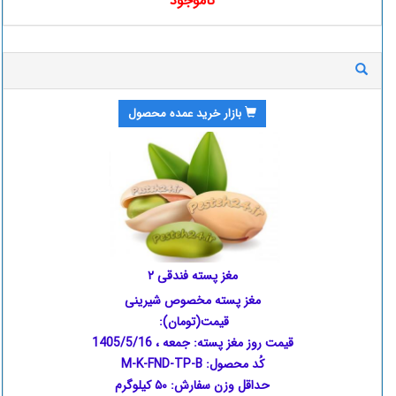
ناموجود
بازار خرید عمده محصول
مغز پسته فندقی ۲
مغز پسته مخصوص شیرینی
قیمت(تومان):
قیمت روز مغز پسته:
جمعه ، 1405/5/16
کُد محصول: M-K-FND-TP-B
حداقل وزن سفارش: ۵۰ کیلوگرم