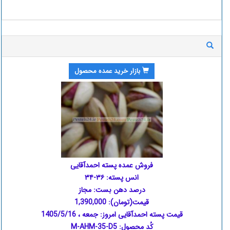
بازار خرید عمده محصول
فروش عمده پسته احمدآقایی
انس پسته: ۳۶-۳۴
درصد دهن بست: مجاز
قیمت(تومان):
1,390,000
قیمت پسته احمدآقایی امروز:
جمعه ، 1405/5/16
کُد محصول: M-AHM-35-D5