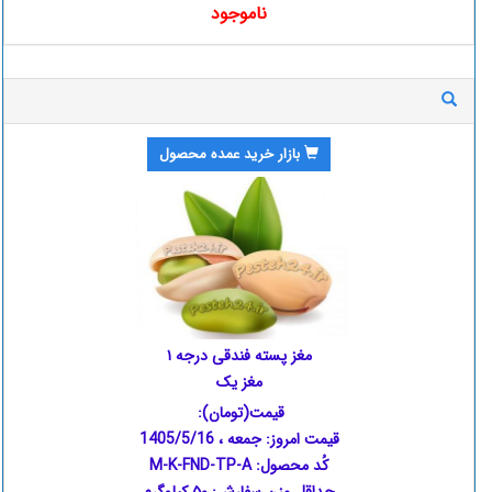
ناموجود
بازار خرید عمده محصول
مغز پسته فندقی درجه ۱
مغز یک
قیمت(تومان):
قیمت امروز:
جمعه ، 1405/5/16
کُد محصول: M-K-FND-TP-A