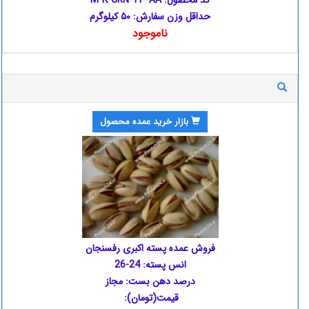
کُد محصول: M-K-GRN-TP-AA
حداقل وزن سفارش: ۵۰ کیلوگرم
ناموجود
بازار خرید عمده محصول
فروش عمده پسته اکبری رفسنجان
انس پسته: 24-26
درصد دهن بست: مجاز
قیمت(تومان):