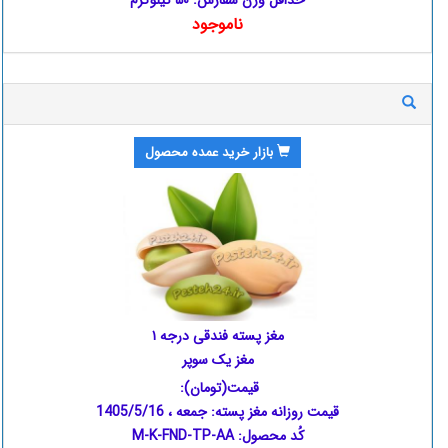
حداقل وزن سفارش: ۵۰ کیلوگرم
ناموجود
بازار خرید عمده محصول
مغز پسته فندقی درجه ۱
مغز یک سوپر
قیمت(تومان):
قیمت روزانه مغز پسته:
جمعه ، 1405/5/16
کُد محصول: M-K-FND-TP-AA